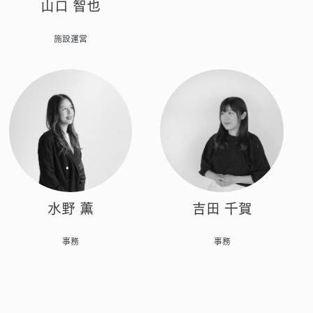
山口 智也
施設運営
吉田 千賀
水野 薫
事務
事務