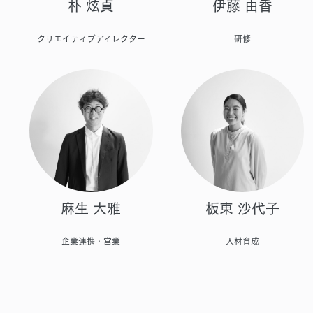
朴 炫貞
伊藤 由香
クリエイティブディレクター
研修
麻生 大雅
板東 沙代子
企業連携・営業
人材育成